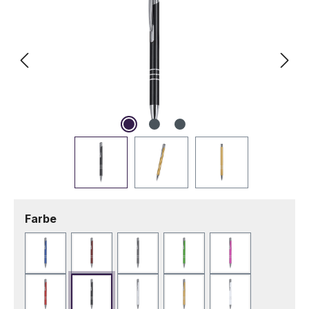
auswählen
Farbe
Blau
Bordeaux
Dunkelgrau
Grün
Rosa
Rot
Schwarz
Silber
Vergoldet
Weiß