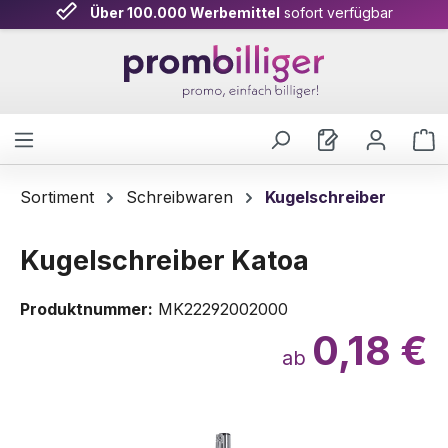
Über 100.000 Werbemittel
sofort verfügbar
Zum Hauptinhalt springen
W
Sortiment
Schreibwaren
Kugelschreiber
Kugelschreiber Katoa
Produktnummer:
MK22292002000
0,18 €
ab
Bildergalerie überspringen