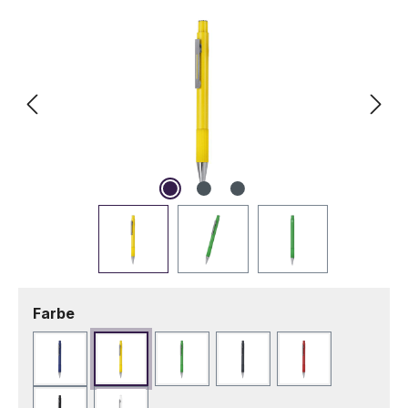
auswählen
Farbe
Blau
Gelb
Grün
Marineblau
Rot