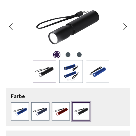
auswählen
Farbe
Blau
Marineblau
Rot
Schwarz