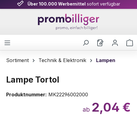
Über 100.000 Werbemittel
sofort verfügbar
Zum Hauptinhalt springen
W
Sortiment
Technik & Elektronik
Lampen
Lampe Tortol
Produktnummer:
MK22296002000
2,04 €
ab
Bildergalerie überspringen