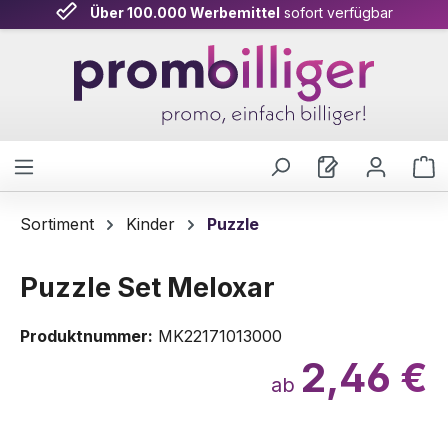
Über 100.000 Werbemittel
sofort verfügbar
Zum Hauptinhalt springen
W
Sortiment
Kinder
Puzzle
Puzzle Set Meloxar
Produktnummer:
MK22171013000
2,46 €
ab
Bildergalerie überspringen