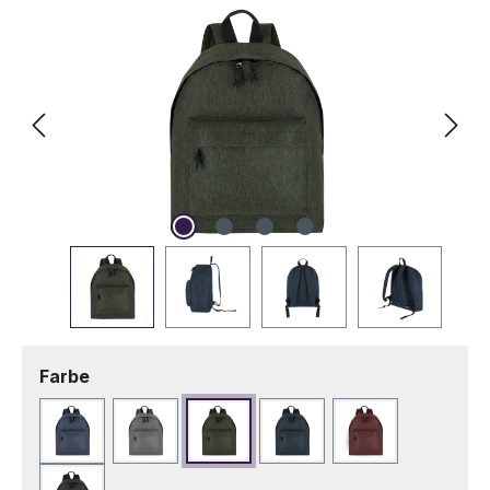
auswählen
Farbe
Blau
Grau
Grün
Marineblau
Rot