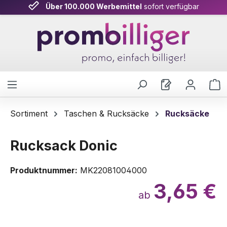
Über 100.000 Werbemittel
sofort verfügbar
Zum Hauptinhalt springen
W
Sortiment
Taschen & Rucksäcke
Rucksäcke
Rucksack Donic
Produktnummer:
MK22081004000
3,65 €
ab
Bildergalerie überspringen