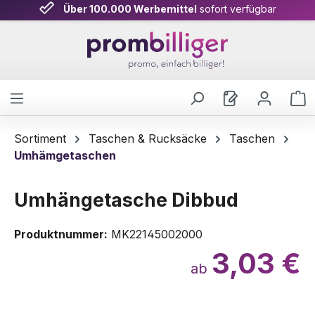
Über 100.000 Werbemittel
sofort verfügbar
Zum Hauptinhalt springen
W
Sortiment
Taschen & Rucksäcke
Taschen
Umhämgetaschen
Umhängetasche Dibbud
Produktnummer:
MK22145002000
3,03 €
ab
Bildergalerie überspringen