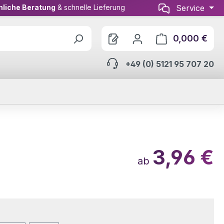
nliche Beratung
& schnelle Lieferung
Service
0,000 €
Ware
+49 (0) 5121 95 707 20
3,96 €
ab
wählen