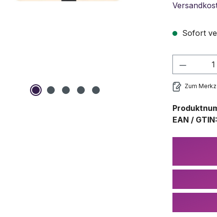
Versandkos
Sofort ve
Produkt
Zum Merkze
Produktnu
EAN / GTIN