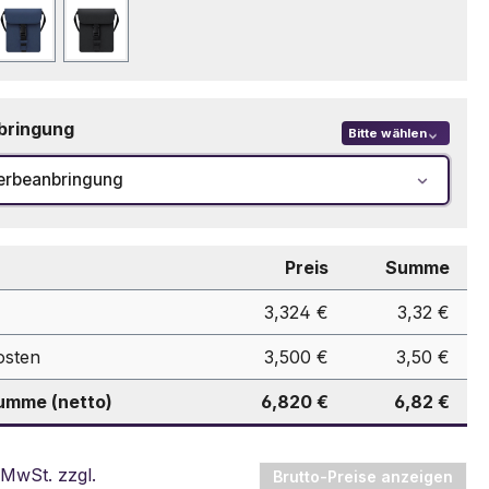
Marineblau
Schwarz
bringung
Bitte wählen
erbeanbringung
Preis
Summe
3,324 €
3,32 €
osten
3,500 €
3,50 €
mme (netto)
6,820 €
6,82 €
 MwSt. zzgl.
Brutto-Preise anzeigen