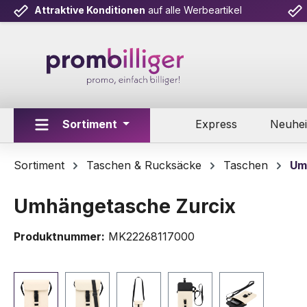
Attraktive Konditionen
auf alle Werbeartikel
m Hauptinhalt springen
Zur Suche springen
Zur Hauptnavigation springen
Sortiment
Express
Neuhei
Sortiment
Taschen & Rucksäcke
Taschen
Um
Umhängetasche Zurcix
Produktnummer:
MK22268117000
Bildergalerie überspringen