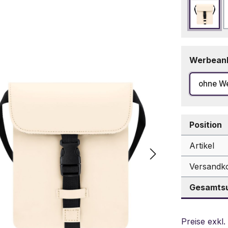
Beige
Werbean
ohne W
Position
Artikel
Versandk
Gesamtsu
Preise exkl.