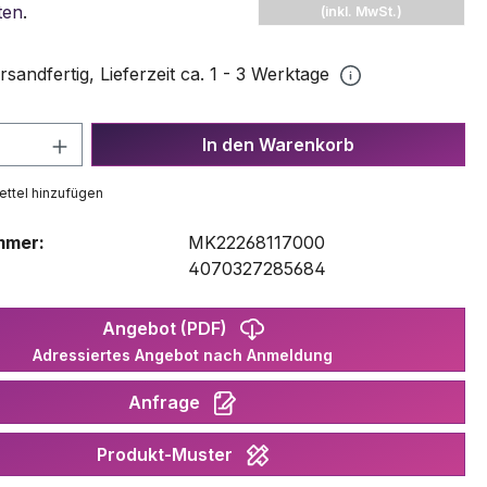
ten
.
(inkl. MwSt.)
rsandfertig, Lieferzeit ca. 1 - 3 Werktage
 Anzahl: Gib den gewünschten Wert ein 
In den Warenkorb
ttel hinzufügen
mmer:
MK22268117000
:
4070327285684
Angebot (PDF)
Adressiertes Angebot nach Anmeldung
Anfrage
Produkt-Muster