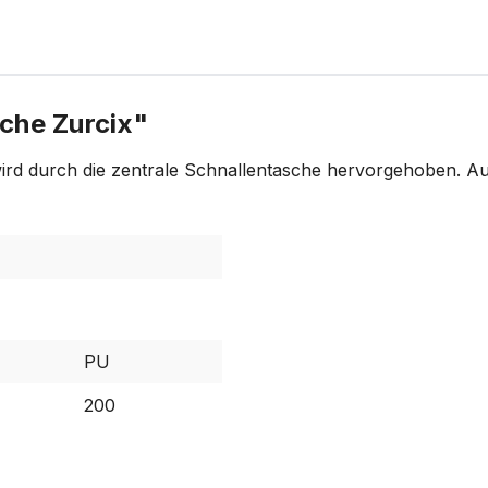
che Zurcix"
d durch die zentrale Schnallentasche hervorgehoben. Ausg
PU
200