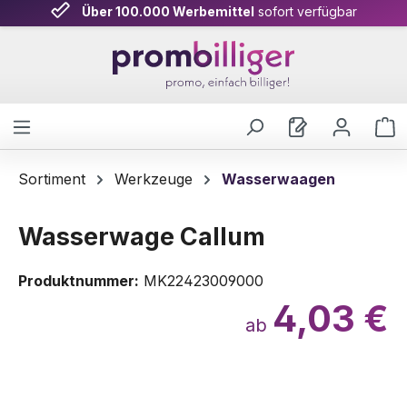
Über 100.000 Werbemittel
sofort verfügbar
Zum Hauptinhalt springen
W
Sortiment
Werkzeuge
Wasserwaagen
Wasserwage Callum
Produktnummer:
MK22423009000
4,03 €
ab
Bildergalerie überspringen