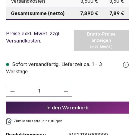
Versandkosten
3,500 €
3,50 €
Gesamtsumme (netto)
7,890 €
7,89 €
Preise exkl. MwSt. zzgl.
Brutto-Preise
Versandkosten
.
anzeigen
(inkl. MwSt.)
Sofort versandfertig, Lieferzeit ca. 1 - 3
Werktage
Produkt Anzahl: Gib den gewünschten We
In den Warenkorb
Zum Merkzettel hinzufügen
Produktnummer:
MK22186009000