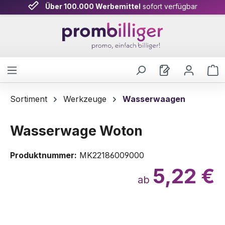
Über 100.000 Werbemittel
sofort verfügbar
Zum Hauptinhalt springen
W
Sortiment
Werkzeuge
Wasserwaagen
Wasserwage Woton
Produktnummer:
MK22186009000
5,22 €
ab
Bildergalerie überspringen