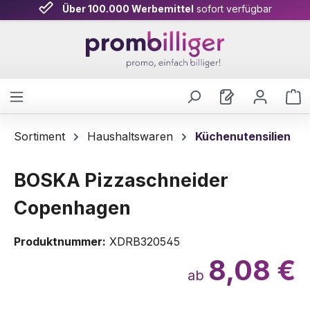
Über 100.000 Werbemittel
sofort verfügbar
Zum Hauptinhalt springen
W
Sortiment
Haushaltswaren
Küchenutensilien
BOSKA Pizzaschneider
Copenhagen
Produktnummer:
XDRB320545
8,08 €
ab