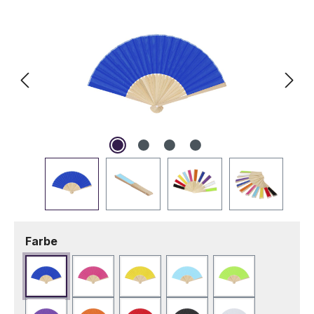
auswählen
Farbe
Blau
Fuchsie
Gelb
Hellblau
Hellgrün