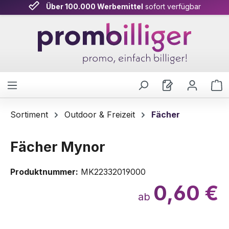
Über 100.000 Werbemittel
sofort verfügbar
Zum Hauptinhalt springen
W
Sortiment
Outdoor & Freizeit
Fächer
Fächer Mynor
Produktnummer:
MK22332019000
0,60 €
ab
Bildergalerie überspringen