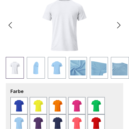
auswählen
Farbe
Blau
Fluor Gelb
Fluor Orange
Fuchsie
Grün
Hellblau
Lila
Marineblau
Neonrosa
Rot