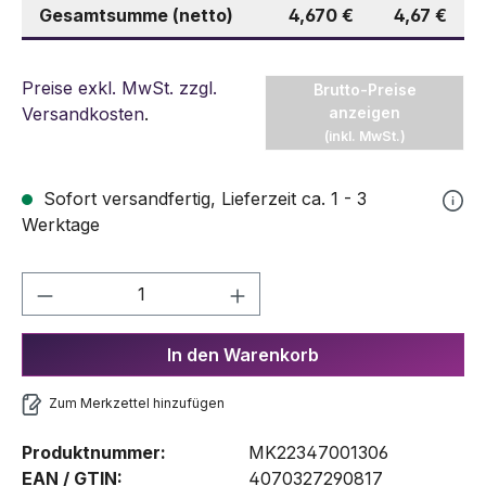
Gesamtsumme (netto)
4,670 €
4,67 €
Preise exkl. MwSt. zzgl.
Brutto-Preise
Versandkosten
.
anzeigen
(inkl. MwSt.)
Sofort versandfertig, Lieferzeit ca. 1 - 3
Werktage
Produkt Anzahl: Gib den gewünschten We
In den Warenkorb
Zum Merkzettel hinzufügen
Produktnummer:
MK22347001306
EAN / GTIN:
4070327290817