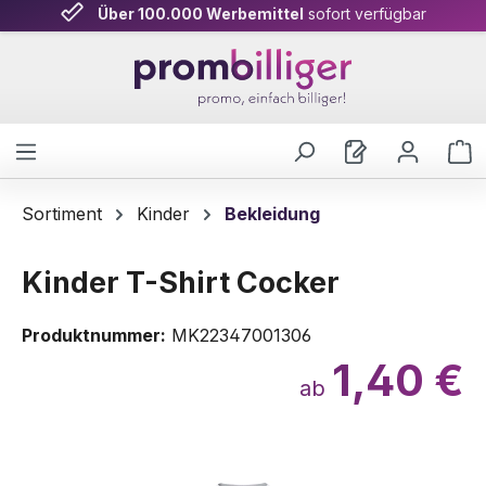
Über 100.000 Werbemittel
Persönliche Beratung
& schnelle Lieferung
sofort verfügbar
Zum Hauptinhalt springen
W
Sortiment
Kinder
Bekleidung
Kinder T-Shirt Cocker
Produktnummer:
MK22347001306
1,40 €
ab
Bildergalerie überspringen