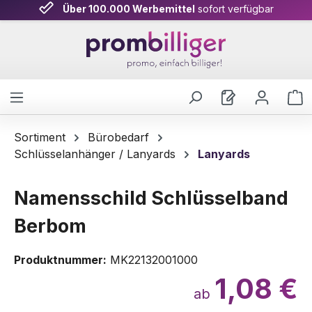
Über 100.000 Werbemittel
sofort verfügbar
Zum Hauptinhalt springen
W
Sortiment
Bürobedarf
Schlüsselanhänger / Lanyards
Lanyards
Namensschild Schlüsselband
Berbom
Produktnummer:
MK22132001000
1,08 €
ab