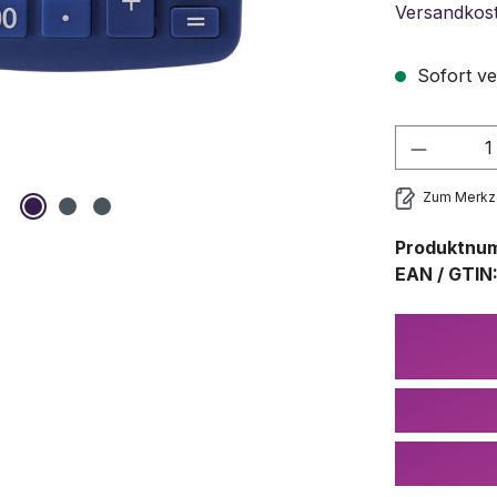
Versandkos
Sofort ve
Produkt
Zum Merkze
Produktnu
EAN / GTIN