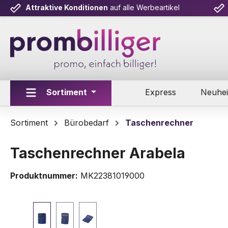
Attraktive Konditionen
auf alle Werbeartikel
m Hauptinhalt springen
Zur Suche springen
Zur Hauptnavigation springen
Sortiment
Express
Neuhei
Sortiment
Bürobedarf
Taschenrechner
Taschenrechner Arabela
Produktnummer:
MK22381019000
Bildergalerie überspringen