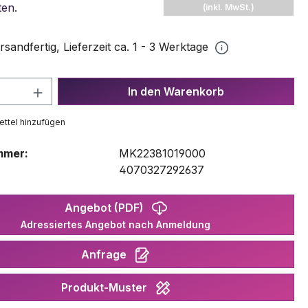
ten
.
(inkl. MwSt.)
rsandfertig, Lieferzeit ca. 1 - 3 Werktage
 Anzahl: Gib den gewünschten Wert ein 
In den Warenkorb
ttel hinzufügen
mmer:
MK22381019000
:
4070327292637
Angebot (PDF)
Adressiertes Angebot nach Anmeldung
Anfrage
Produkt-Muster