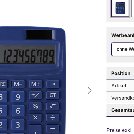
Blau
Werbean
ohne W
Position
Artikel
Versandk
Gesamtsu
Preise exkl.