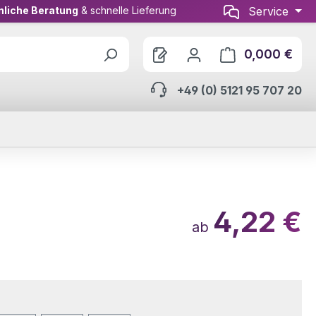
nliche Beratung
& schnelle Lieferung
Service
0,000 €
Ware
+49 (0) 5121 95 707 20
4,22 €
ab
wählen