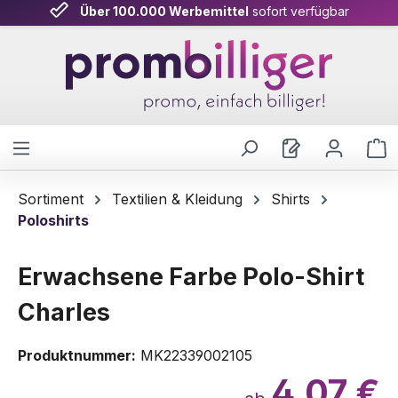
Über 100.000 Werbemittel
sofort verfügbar
Zum Hauptinhalt springen
W
Sortiment
Textilien & Kleidung
Shirts
Poloshirts
Erwachsene Farbe Polo-Shirt
Charles
Produktnummer:
MK22339002105
4,07 €