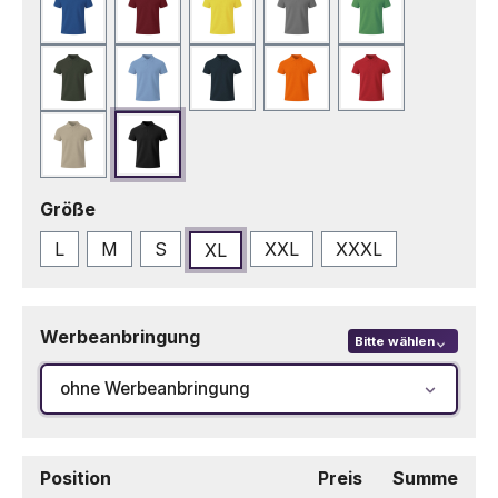
Blau
Bordeaux
Gelb
Grau
Grün
Grün Bottle
Hellblau
Marineblau
Orange
Rot
Sand
Schwarz
auswählen
Größe
L
M
S
XXL
XXXL
XL
Werbeanbringung
Bitte wählen
ohne Werbeanbringung
Position
Preis
Summe