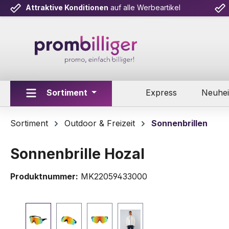
Attraktive Konditionen
auf alle Werbeartikel
m Hauptinhalt springen
Zur Suche springen
Zur Hauptnavigation springen
Sortiment
Express
Neuhei
Sortiment
Outdoor & Freizeit
Sonnenbrillen
Sonnenbrille Hozal
Produktnummer:
MK22059433000
Bildergalerie überspringen