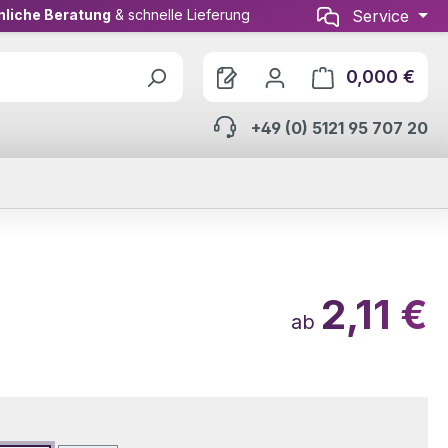
nliche Beratung
& schnelle Lieferung
Service
0,000 €
Ware
+49 (0) 5121 95 707 20
2,11 €
ab
wählen