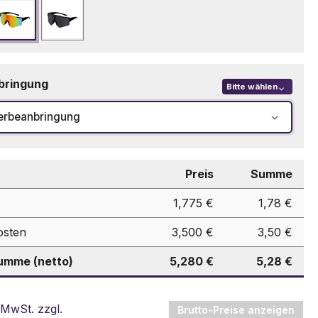
Multicolor
Schwarz
bringung
Bitte wählen
erbeanbringung
Preis
Summe
1,775 €
1,78 €
osten
3,500 €
3,50 €
mme (netto)
5,280 €
5,28 €
 MwSt. zzgl.
Brutto-Preise anzeigen