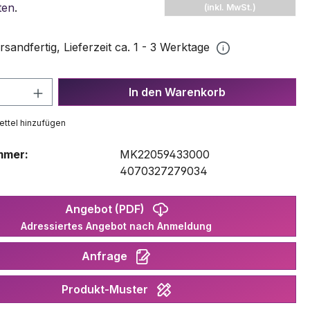
ten
.
(inkl. MwSt.)
rsandfertig, Lieferzeit ca. 1 - 3 Werktage
 Anzahl: Gib den gewünschten Wert ein 
In den Warenkorb
ttel hinzufügen
mmer:
MK22059433000
:
4070327279034
Angebot (PDF)
Adressiertes Angebot nach Anmeldung
Anfrage
Produkt-Muster