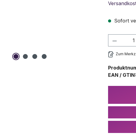
Versandkos
Sofort ve
Produkt
Zum Merkze
Produktnu
EAN / GTIN