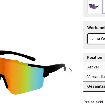
Blau
Werbean
ohne W
Position
Artikel
Versandk
Gesamtsu
Preise exkl.